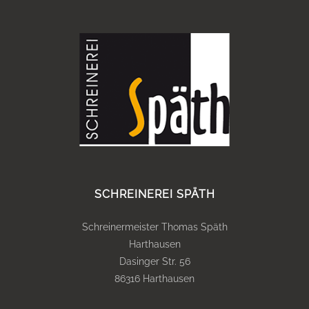
SCHREINEREI SPÄTH
Schreinermeister Thomas Späth
Harthausen
Dasinger Str. 56
86316 Harthausen