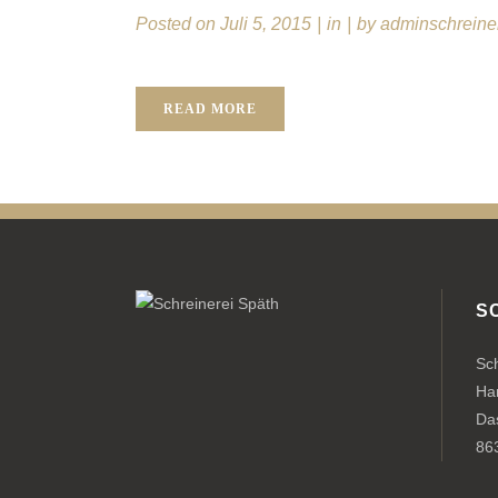
Posted on
Juli 5, 2015
in
by
adminschreine
READ MORE
S
Sc
Ha
Das
86