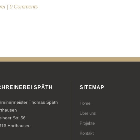
rei
0 Comments
CHREINEREI SPÄTH
SITEMAP
hreinermeister Thomas Späth
Home
rthausen
Über uns
inger Str. 56
Projekte
316 Harthausen
Kontakt